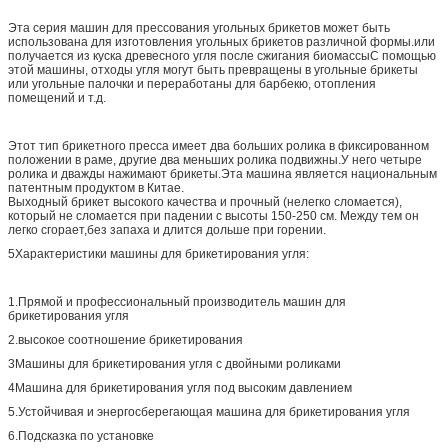
Эта серия машин для прессования угольных брикетов может быть
использована для изготовления угольных брикетов различной формы.или
получается из куска древесного угля после сжигания биомассыС помощью
этой машины, отходы угля могут быть превращены в угольные брикеты
или угольные палочки и переработаны для барбекю, отопления
помещений и т.д.
Этот тип брикетного пресса имеет два больших ролика в фиксированном
положении в раме, другие два меньших ролика подвижны.У него четыре
ролика и дважды нажимают брикеты.Эта машина является национальным
патентным продуктом в Китае.
Выходный брикет высокого качества и прочный (нелегко сломается),
который не сломается при падении с высоты 150-250 см. Между тем он
легко сгорает,без запаха и длится дольше при горении.
5Характеристики машины для брикетирования угля:
1.Прямой и профессиональный производитель машин для
брикетирования угля
2.высокое соотношение брикетирования
3Машины для брикетирования угля с двойными роликами
4Машина для брикетирования угля под высоким давлением
5.Устойчивая и энергосберегающая машина для брикетирования угля
6.Подсказка по установке