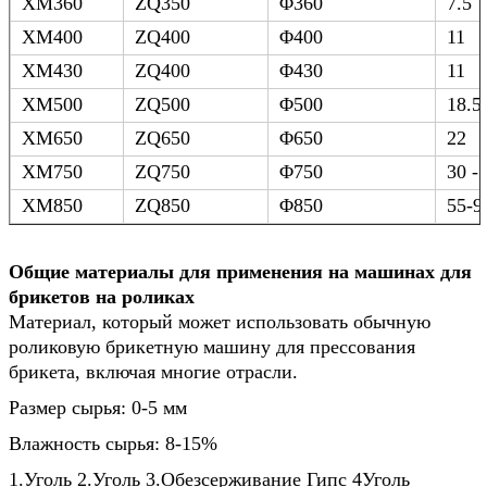
XM360
ZQ350
Φ360
7.5
XM400
ZQ400
Φ400
11
XM430
ZQ400
Φ430
11
XM500
ZQ500
Φ500
18.5
XM650
ZQ650
Φ650
22
XM750
ZQ750
Φ750
30 -
XM850
ZQ850
Φ850
55-9
Общие материалы для применения на машинах для 
брикетов на роликах
Материал, который может использовать обычную 
роликовую брикетную машину для прессования 
брикета, включая многие отрасли.
Размер сырья: 0-5 мм
Влажность сырья: 8-15%
1.Уголь 2.Уголь 3.Обезсерживание Гипс 4Уголь 