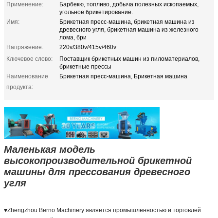
Применение:
Барбекю, топливо, добыча полезных ископаемых,
угольное брикетирование.
Имя:
Брикетная пресс-машина, брикетная машина из
древесного угля, брикетная машина из железного
лома, бри
Напряжение:
220v/380v/415v/460v
Ключевое слово:
Поставщик брикетных машин из пиломатериалов,
брикетные прессы
Наименование
Брикетная пресс-машина, Брикетная машина
продукта:
Маленькая модель
высокопроизводительной брикетной
машины для прессования древесного
угля
♥
Zhengzhou Berno Machinery является промышленностью и торговлей 