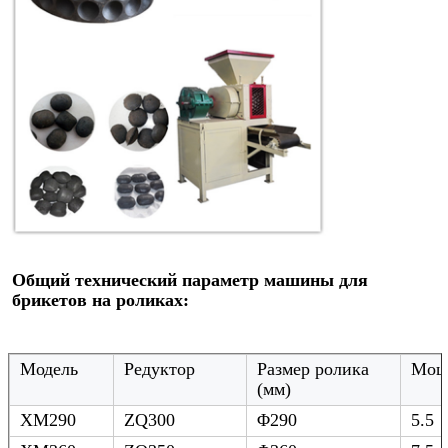
Общий технический параметр машины для 
брикетов на роликах:
Модель
Редуктор
Размер ролика
Мощн
(мм)
XM290
ZQ300
Φ290
5.5