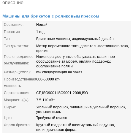
описание
Машины для брикетов с роликовым прессом
Состояние:
Новый
Гарантия:
1 год
Тип:
Брикетные машины, индивидуальный дизайн.
Тип двигателя:
Мотор переменного тока, двигатель постоянного тока,
прочие
Послепродажное
Инженеры доступные обслуживать машинное
оборудование за морем, онлайн поддержку,
обслуживание:
обслуживание поля и
Размер ((l*w*h):
как спецификация на заказ
Производственная
600-50000 кг/ч
мощность:
Сертификация:
CE,ISO9001,ISO9001-2008,ISO
Мощность ((w):
7.5-110 кВт
Сырье:
Угольный порошок, пиломашина, угольный порошок,
угольная пыль
Цвет:
Требуемый клиент
Форма брикета:
Круглый квадратный шестиугольный подушка,
цилиндрическая форма