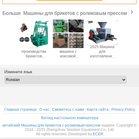
Машины для брикетов с роликовым прессом
Больше
ование
Линия
Брикетная
2025 Машина
Производ
ля
производства
машина с
для
лин
вления
брикетов
коксовой
изготовления
автомат
орудной
Угольная пыль
порошкой в
брикетов из
минерал
ковой
Брикетная
форме подушки
овальных шаров
брикетир
цветного
пресс-машина
с высоким
Измените язык
о цвета
для
соотношением
изготовления
для железной
соломенного
губки в порошке
угля
Главная страница
|
О нас
|
Свяжитесь с нами
|
Карта сайта
|
Privacy Policy
Взгляд настольного компьютера
китайский Машины для брикетов с роликовым прессом
supplier. Copyright ©
2016 - 2025 Zhengzhou Sinolion Equipment Co., Ltd.
All rights reserved. Developed by
ECER