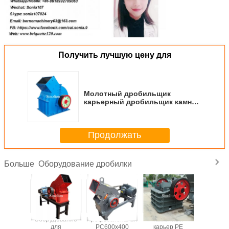
Получить лучшую цену для
Молотный дробильщик
карьерный дробильщик камней
дробильщик гранита
Продолжать
Оборудование дробилки
Больше
нный
Оборудование
Профессиональный
Каменный
Машины
галечный
для
PC600x400
карьер PE
сжима