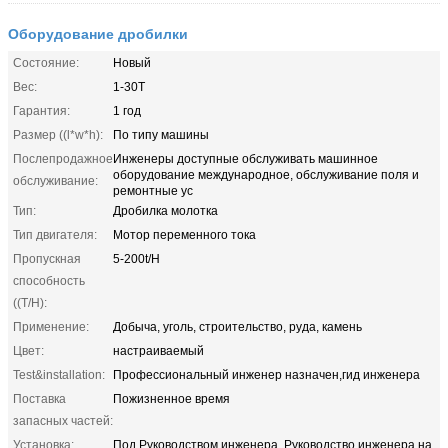
Оборудование дробилки
Состояние:
Новый
Вес:
1-30T
Гарантия:
1 год
Размер ((l*w*h):
По типу машины
Послепродажное
Инженеры доступные обслуживать машинное
оборудование международное, обслуживание поля и
обслуживание:
ремонтные ус
Тип:
Дробилка молотка
Тип двигателя:
Мотор переменного тока
Пропускная
5-200t/H
способность
((T/H):
Применение:
Добыча, уголь, строительство, руда, камень
Цвет:
настраиваемый
Test&installation:
Профессиональный инженер назначен,гид инженера
Поставка
Пожизненное время
запасных частей:
Установка:
Под Руководством инженера, Руководство инженера на