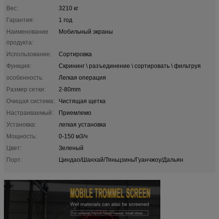
Вес:
3210 кг
Гарантия:
1 год
Наименование
Мобильный экраны
продукта:
Использование:
Сортировка
Функция:
Скрининг \ разъединение \ сортировать \ фильтруя
особенность:
Легкая операция
Размер сетки:
2-80mm
Очищая система:
Чистящая щетка
Настраиваемый:
Приемлемо
Установка:
легкая установка
Мощность:
0-150 м3/ч
Цвет:
Зеленый
Порт:
Циндао/Шанхай/Тяньцзинь/Гуанчжоу/Дальян