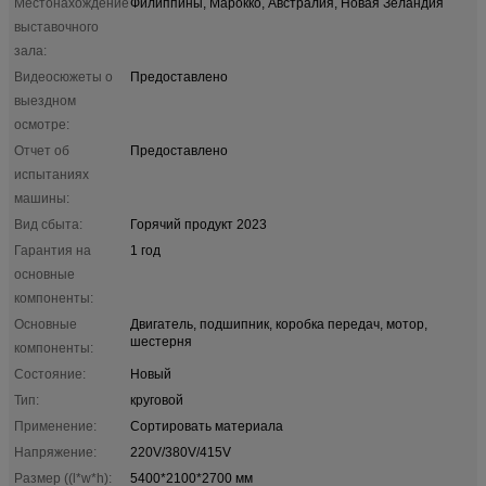
Местонахождение
Филиппины, Марокко, Австралия, Новая Зеландия
выставочного
зала:
Видеосюжеты о
Предоставлено
выездном
осмотре:
Отчет об
Предоставлено
испытаниях
машины:
Вид сбыта:
Горячий продукт 2023
Гарантия на
1 год
основные
компоненты:
Основные
Двигатель, подшипник, коробка передач, мотор,
шестерня
компоненты:
Состояние:
Новый
Тип:
круговой
Применение:
Сортировать материала
Напряжение:
220V/380V/415V
Размер ((l*w*h):
5400*2100*2700 мм