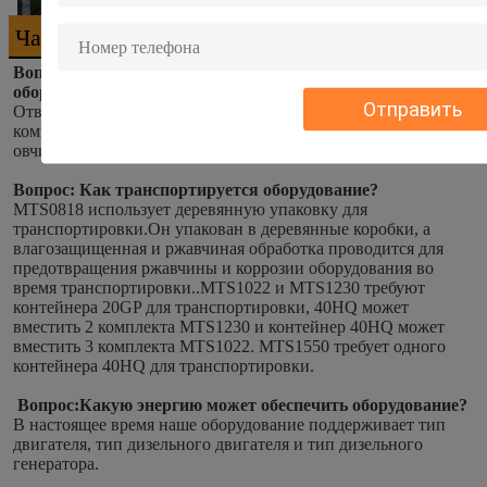
Частые вопросы
Вопрос: Какие материалы могут быть отображены 
оборудованием?
Отправить
Ответ: Наш мобильный барабанный экран может отсеивать 
компост, верхний слой почвы, песок, гравий, коровьи и 
овчины навоза и т.д.
Вопрос: Как транспортируется оборудование?
MTS0818 использует деревянную упаковку для 
транспортировки.Он упакован в деревянные коробки, а 
влагозащищенная и ржавчиная обработка проводится для 
предотвращения ржавчины и коррозии оборудования во 
время транспортировки..MTS1022 и MTS1230 требуют 
контейнера 20GP для транспортировки, 40HQ может 
вместить 2 комплекта MTS1230 и контейнер 40HQ может 
вместить 3 комплекта MTS1022. MTS1550 требует одного 
контейнера 40HQ для транспортировки.
Вопрос:
Какую энергию может обеспечить оборудование?
В настоящее время наше оборудование поддерживает тип 
двигателя, тип дизельного двигателя и тип дизельного 
генератора.