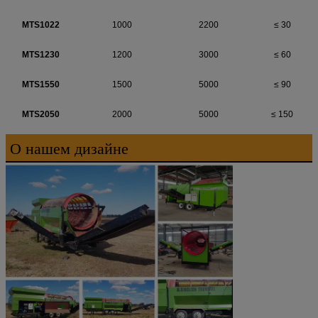
MTS1022
1000
2200
≤ 30
MTS1230
1200
3000
≤ 60
MTS1550
1500
5000
≤ 90
MTS2050
2000
5000
≤ 150
О нашем дизайне