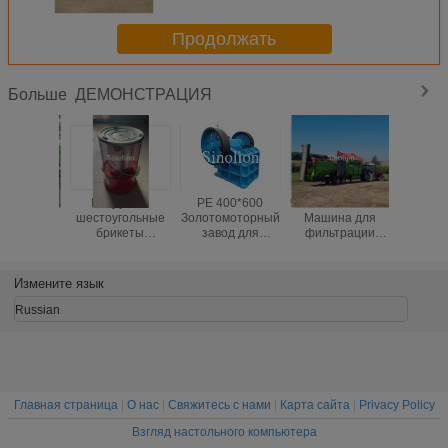
сортировки различных
емкостей
Продолжать
ДЕМОНСТРАЦИЯ
Больше
BBQ уголь
PE 400*600
9400*2200*2900MM
Мобил
шестоугольные
Золотомоторный
Машина для
ротаци
брикеты
завод для
фильтрации
экран
небольшой дом с
сортировки
песка для
бараба
использованием
материалов в
отделения песка
фильтр
печи уголь гриль
напряжении
в тяжелых
компос
Измените язык
220V/380V/415V
приложениях
круго
конструк
Russian
углеро
стал
Главная страница
|
О нас
|
Свяжитесь с нами
|
Карта сайта
|
Privacy Policy
Взгляд настольного компьютера