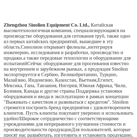
Zhengzhou Sinolion Equipment Co. Ltd.,
Китайская 
высокотехнологичная компания, специализирующаяся на 
производстве оборудования для ситования труб, также одно 
из первых китайских предприятий, вышедшее в эту 
область.Синолион открывает филиалы.,интегрируя 
инженерию, исследования и разработки, производство и 
продажи.а также передовые технологии и оборудование для 
испытанийСейчас оборудование для просеивания известно 
на внутреннем и зарубежном рынках, а продукция Sinolion 
экспортируется в Сербию, Великобританию, Турцию, 
Малайзию, Индонезию, Казахстан, Вьетнам,Египет, 
Мексика, Гана, Танзания, Нигерия, Южная Африка, Чили, 
Боливия, Канада и другие страны.Поддержка установки 
оборудования и ввода в эксплуатацию в рамках концепции 
"Выживать с качеством и развиваться с кредитом". Sinolion 
стремится построить бренд предприятия с удовлетворением 
клиентов. Пусть клиенты покупают уверенно и использовать 
удобно!Широкое сотрудничество с соответствующими 
учреждениями для непрерывного улучшения стоимости и 
производительности продукцииДля пользователей, которые 
просят нас разработать, изготовить и установить продукцию, 