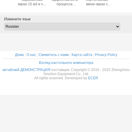
завод для
экрановый
экран
экран 15 м
сортировки
барабан для
3150*1100*1650
Прини
материалов в
фильтрации
мм размер сетки
настрой
напряжении
компоста с
2-80 мм Прямой
раздел
Измените язык
220V/380V/415V
круговой
дизайн Прочный
матери
конструкцией и
углеродной
сталью
Дома
|
О нас
|
Свяжитесь с нами
|
Карта сайта
|
Privacy Policy
Взгляд настольного компьютера
китайский ДЕМОНСТРАЦИЯ
поставщик. Copyright © 2016 - 2025 Zhengzhou
Sinolion Equipment Co., Ltd.
All rights reserved. Developed by
ECER