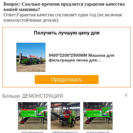
Вопрос: Сколько времени продлится гарантия качества 
вашей машины?
Ответ:Гарантия качества составляет один год (не включая 
износоустойчивые детали).
Получить лучшую цену для
9400*2200*2900MM Машина для
фильтрации песка для
отделения песка в тяжелых
приложениях
Продолжать
ДЕМОНСТРАЦИЯ
Больше
PE 400*600
Мобильный
Ротационный
Портат
Золотомоторный
ротационный
барабанный
бараба