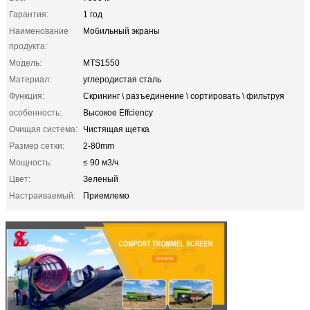
Гарантия:
1 год
Наименование
Мобильный экраны
продукта:
Модель:
MTS1550
Материал:
углеродистая сталь
Функция:
Скрининг \ разъединение \ сортировать \ фильтруя
особенность:
Высокое Effciency
Очищая система:
Чистящая щетка
Размер сетки:
2-80mm
Мощность:
≤ 90 м3/ч
Цвет:
Зеленый
Настраиваемый:
Приемлемо