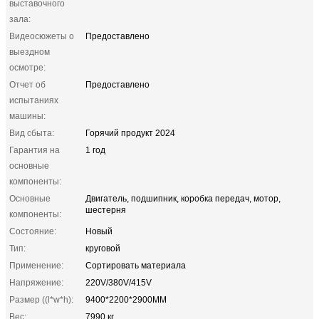
выставочного
зала:
Видеосюжеты о
Предоставлено
выездном
осмотре:
Отчет об
Предоставлено
испытаниях
машины:
Вид сбыта:
Горячий продукт 2024
Гарантия на
1 год
основные
компоненты:
Основные
Двигатель, подшипник, коробка передач, мотор,
шестерня
компоненты:
Состояние:
Новый
Тип:
круговой
Применение:
Сортировать материала
Напряжение:
220V/380V/415V
Размер ((l*w*h):
9400*2200*2900MM
Вес:
7990 кг