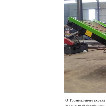
О Троммелевом экране
Мобильный барабанный эк