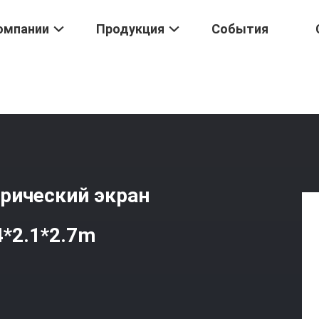
омпании
Продукция
События
ртативный Электроэлектрический Экран Для Строительных Работ
рический экран
4*2.1*2.7m