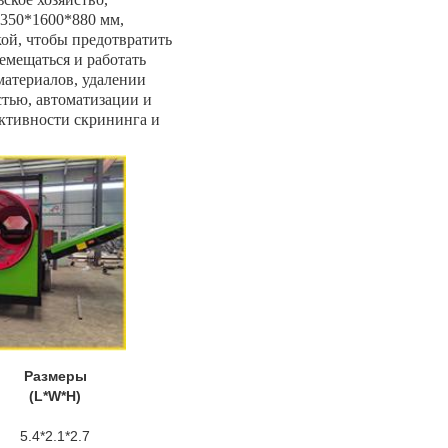
350*1600*880 мм, 
й, чтобы предотвратить 
мещаться и работать 
атериалов, удалении 
тью, автоматизации и 
тивности скрининга и 
Размеры
(L*W*H)
5.4*2.1*2.7