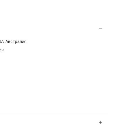
ША, Австралия
но