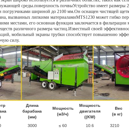
кружающей среды.поверхность почвыУстройство имеет размеры 2
и погрузчиками шириной до 2100 мм.Он оснащен чистящей щетко
рана, вызванных липкими материаламиMTS1230 может гибко пере
ими местами, его основная функция заключается в фильтрации м
еществ различного размера частиц.Известный своей эффективнос
ций, мобильный экраны трубки способствует повышению эффек
очую силу.
етр
Длина
Мощность
Мощность
Вес
ана
барабана
двигателя
(м3/ч)
(в кг)
)
(мм)
((KW)
0
3000
≤ 60
10.6
3210