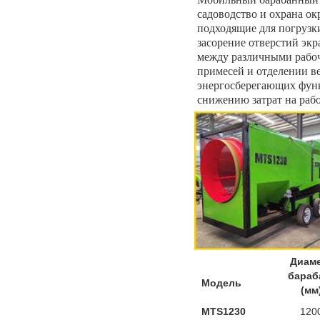
садоводство и охрана о
подходящие для погрузк
засорение отверстий эк
между различными рабоч
примесей и отделении в
энергосберегающих функ
снижению затрат на раб
Диам
бараб
Модель
(мм
MTS1230
120